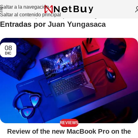
Saltar a la navegación
Saltar al contenido principal
Inicio
/
Artículos publicados por Juan Yungasaca
Entradas por
Juan Yungasaca
08
DIC
REVIEWS
Review of the new MacBook Pro on the