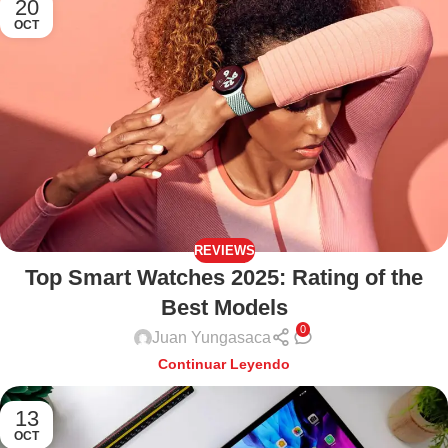
20
OCT
REVIEWS
Top Smart Watches 2025: Rating of the
Best Models
0
Juan Yungasaca
Continuar Leyendo
13
OCT