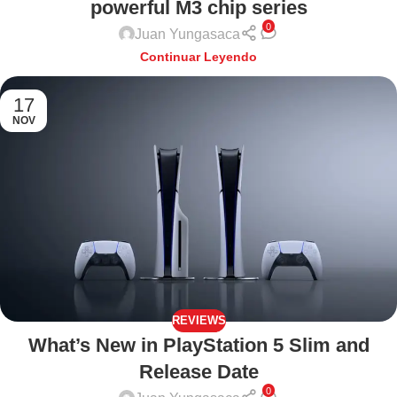
powerful M3 chip series
0
Juan Yungasaca
Continuar Leyendo
17
NOV
REVIEWS
What’s New in PlayStation 5 Slim and
Release Date
0