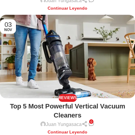
Juan Yungasaca
Continuar Leyendo
03
NOV
REVIEWS
Top 5 Most Powerful Vertical Vacuum
Cleaners
0
Juan Yungasaca
Continuar Leyendo