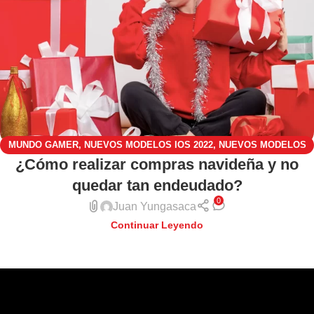
MUNDO GAMER
,
NUEVOS MODELOS IOS 2022
,
NUEVOS MODELOS
¿Cómo realizar compras navideña y no
XIAOMI 2022
,
TENDENCIAS TECNOLÓGICAS
quedar tan endeudado?
0
Juan Yungasaca
Continuar Leyendo