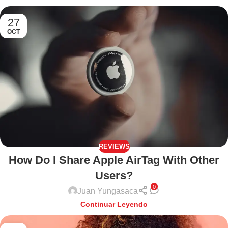
27
OCT
REVIEWS
How Do I Share Apple AirTag With Other
Users?
0
Juan Yungasaca
Continuar Leyendo