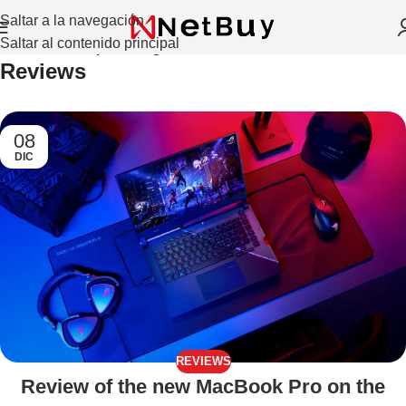
Saltar a la navegación
Saltar al contenido principal
Inicio
/
Archivo por categoría “Reviews”
Reviews
08
DIC
REVIEWS
Review of the new MacBook Pro on the