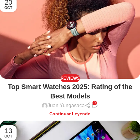
20
OCT
REVIEWS
Top Smart Watches 2025: Rating of the
Best Models
0
Juan Yungasaca
Continuar Leyendo
13
OCT