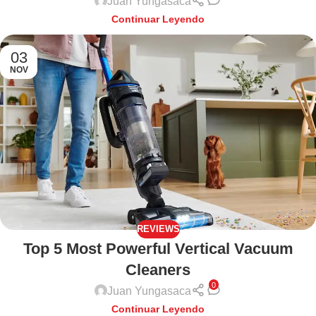
Juan Yungasaca
Continuar Leyendo
03
NOV
REVIEWS
Top 5 Most Powerful Vertical Vacuum
Cleaners
0
Juan Yungasaca
Continuar Leyendo