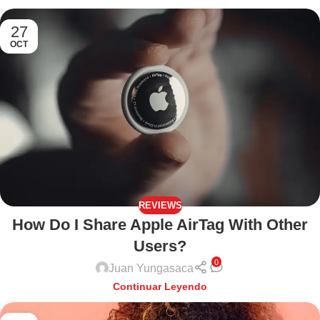
27
OCT
REVIEWS
How Do I Share Apple AirTag With Other
Users?
0
Juan Yungasaca
Continuar Leyendo