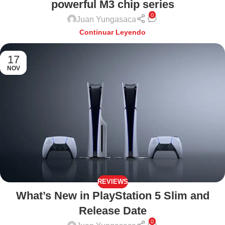
powerful M3 chip series
0
Juan Yungasaca
Continuar Leyendo
17
NOV
REVIEWS
What’s New in PlayStation 5 Slim and
Release Date
0