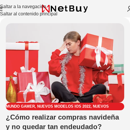
Saltar a la navegación
Saltar al contenido principal
MUNDO GAMER
,
NUEVOS MODELOS IOS 2022
,
NUEVOS
MODELOS XIAOMI 2022
,
TENDENCIAS TECNOLÓGICAS
¿Cómo realizar compras navideña
y no quedar tan endeudado?