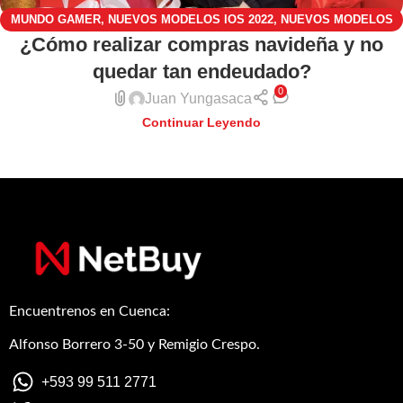
MUNDO GAMER
,
NUEVOS MODELOS IOS 2022
,
NUEVOS MODELOS
¿Cómo realizar compras navideña y no
XIAOMI 2022
,
TENDENCIAS TECNOLÓGICAS
quedar tan endeudado?
0
Juan Yungasaca
Continuar Leyendo
Encuentrenos en Cuenca:
Alfonso Borrero 3-50 y Remigio Crespo.
+593 99 511 2771