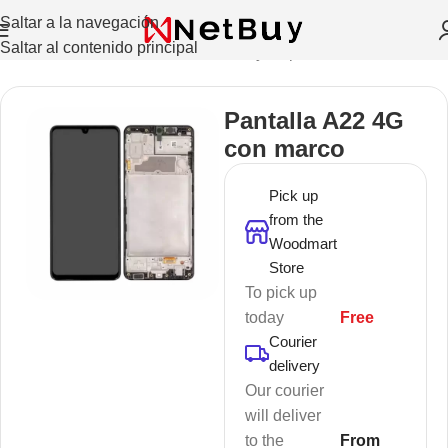
Saltar a la navegación
Saltar al contenido principal
Inicio
/
Celulares Y Tablets
/
Pantallas y Repuestos
Pantalla A22 4G
con marco
Pick up
from the
Woodmart
Store
To pick up
today
Free
Courier
delivery
Our courier
will deliver
to the
From