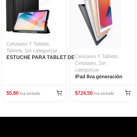
Celulares Y Tablets
,
Tablets
,
Sin categorizar
Celulares Y Tablets
,
ESTUCHE PARA TABLET DE
Celulares
,
Sin
10″ GENIUS-
categorizar
1080,CASE,PURPLE,PP,POLY
iPad 8va generación
128g
$
5,60
$
724,50
Iva incluido
Iva incluido