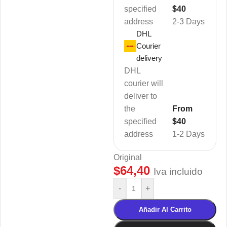
specified
$40
address
2-3 Days
DHL
Courier
delivery
DHL
courier will
deliver to
the
From
specified
$40
address
1-2 Days
Original
$
64,40
Iva incluido
-
+
Añadir Al Carrito