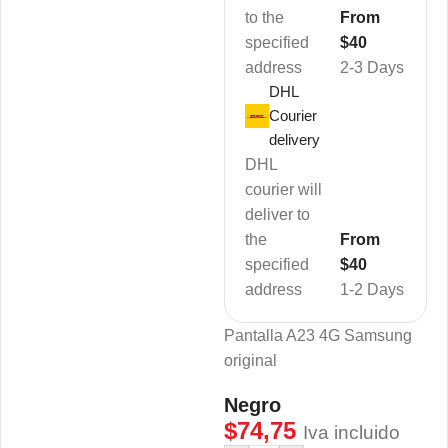
to the
From
specified
$40
address
2-3 Days
DHL
Courier
delivery
DHL
courier will
deliver to
the
From
specified
$40
address
1-2 Days
Pantalla A23 4G Samsung
original
Negro
$
74,75
Iva incluido