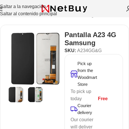
Saltar a la navegación
Saltar al contenido principal
Inicio
/
Celulares Y Tablets
/
Celulares
/
Samsung
Pantalla A23 4G
Samsung
SKU:
A234GG&G
Pick up
from the
Woodmart
Store
To pick up
today
Free
Courier
delivery
Our courier
will deliver