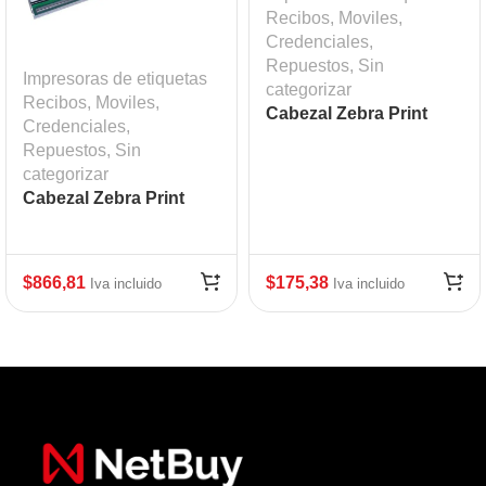
Recibos, Moviles,
Credenciales
,
Repuestos
,
Sin
Impresoras de etiquetas
categorizar
Recibos, Moviles,
Cabezal Zebra Print
Credenciales
,
Head ZD420T ZD620T
Repuestos
,
Sin
203 dpi Mod: ZEB-
categorizar
P1080383-226
Cabezal Zebra Print
Head 203 DPI ZT610
$
866,81
$
175,38
Iva incluido
Iva incluido