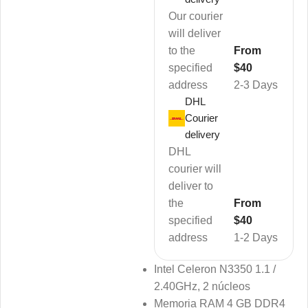
Our courier
will deliver
to the
From
specified
$40
address
2-3 Days
DHL
Courier
delivery
DHL
courier will
deliver to
the
From
specified
$40
address
1-2 Days
Intel Celeron N3350 1.1 /
2.40GHz, 2 núcleos
Memoria RAM 4 GB DDR4