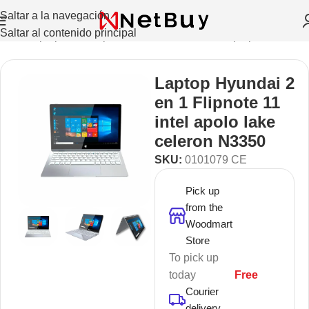
Saltar a la navegación
Saltar al contenido principal
Inicio
/
Laptops Y Computadoras De Escritorio
/
Laptops
Laptop Hyundai 2
en 1 Flipnote 11
intel apolo lake
celeron N3350
SKU:
0101079 CE
Pick up
from the
Woodmart
Store
To pick up
today
Free
Courier
delivery