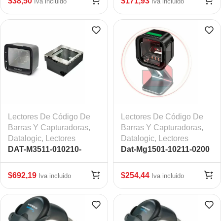
$
38,50
$
171,93
Iva incluido
Iva incluido
Lectores De Código De
Lectores De Código De
Barras Y Capturadoras
,
Barras Y Capturadoras
,
Datalogic
,
Lectores
Datalogic
,
Lectores
DAT-M3511-010210-
Dat-Mg1501-10211-0200
0064, Datalogic LA
Magellan
$
692,19
$
254,44
Iva incluido
Iva incluido