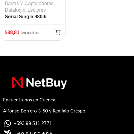
Barras Y Capturadoras
,
Datalogic
,
Lectores
Serial Single 9800i –
9800i, CABLE, RS, ICL
PC 15 “
$
38,81
Iva incluido
Encuentrenos en Cuenca:
Alfonso Borrero 3-50 y Remigio Crespo.
+593 99 511 2771
+593 99 920 4025