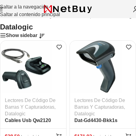
Saltar a la navegación
Saltar al contenido principal
Inicio
/
Lectores De Código De Barras Y Capturadoras
/
Datalogic
Datalogic
Show sidebar
Lectores De Código De
Lectores De Código De
Barras Y Capturadoras
,
Barras Y Capturadoras
,
Datalogic
Datalogic
Cables Usb Qw2120
Dat-Gd4430-Bkk1s