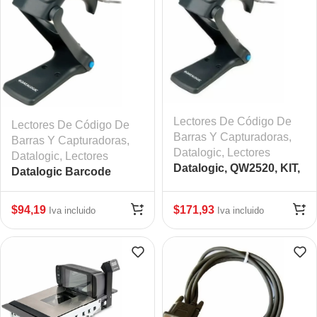
Lectores De Código De
Lectores De Código De
Barras Y Capturadoras
,
Barras Y Capturadoras
,
Datalogic
,
Lectores
Datalogic
,
Lectores
Datalogic, QW2520, KIT,
Datalogic Barcode
2D , Color Black,
Scanner Mod: DAT-
Scanner y cable Usb,
QW2120-BKK1S
$
94,19
$
171,93
Iva incluido
Iva incluido
incluye cuna