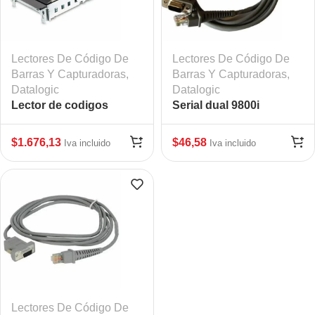
Lectores De Código De
Lectores De Código De
Barras Y Capturadoras
,
Barras Y Capturadoras
,
Datalogic
Datalogic
Lector de codigos
Serial dual 9800i
Magellan 9300I DAT-
CABLE, RS, PC Scale,
9320443100-0202131
Female15″
$
1.676,13
$
46,58
Iva incluido
Iva incluido
Lectores De Código De