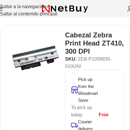
Saltar a la navegación
Saltar al contenido principal
de etiquetas Recibos, Moviles, Credenciales
/
Repuestos
Cabezal Zebra
Print Head ZT410,
300 DPI
SKU:
ZEB-P1058930-
010UNI
Pick up
from the
Woodmart
Store
To pick up
today
Free
Courier
delivery