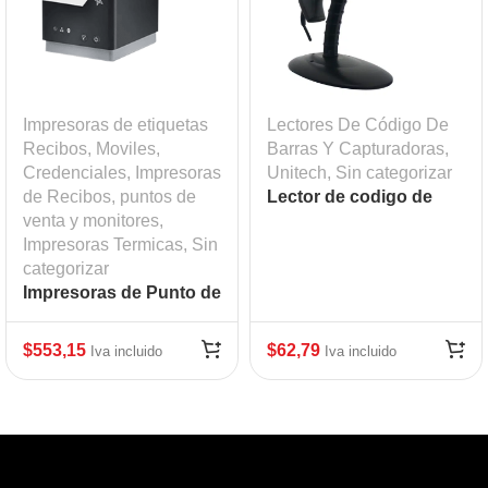
Impresoras de etiquetas
Lectores De Código De
Recibos, Moviles,
Barras Y Capturadoras
,
Credenciales
,
Impresoras
Unitech
,
Sin categorizar
de Recibos, puntos de
Lector de codigo de
venta y monitores
,
barras Unitech UNI-
Impresoras Termicas
,
Sin
MS836-SUCB00-SG
categorizar
Impresoras de Punto de
venta termicas Mod:
STA-39654110
$
553,15
$
62,79
Iva incluido
Iva incluido