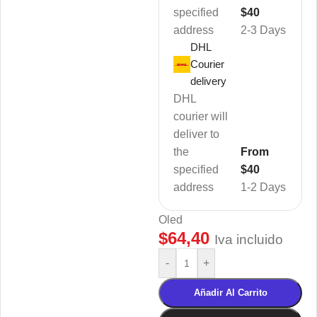
specified
$40
address
2-3 Days
DHL
Courier
delivery
DHL
courier will
deliver to
the
From
specified
$40
address
1-2 Days
Oled
$
64,40
Iva incluido
-
+
Añadir Al Carrito