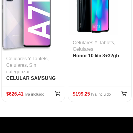
Celulares Y Tablets
,
Celulares
Honor 10 lite 3+32gb
Celulares Y Tablets
,
Celulares
,
Sin
categorizar
CELULAR SAMSUNG
GALAXI A71/Qualcomm
Snapdragon
$
626,41
$
199,25
Iva incluido
Iva incluido
730/MEMORIA
128GB/RAM
6GB/PANTALLA
AMOLED PLUS DE
6.7″/CAMARA
TRASERA