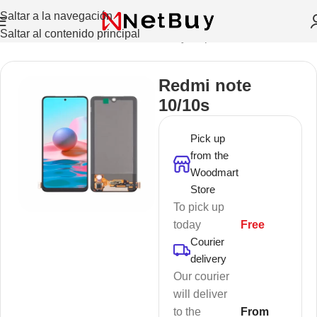
Saltar a la navegación
Saltar al contenido principal
Inicio
/
Celulares Y Tablets
/
Pantallas y Repuestos
Redmi note
10/10s
Pick up
from the
Woodmart
Store
To pick up
today
Free
Courier
delivery
Our courier
will deliver
to the
From