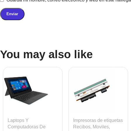
You may also like
Laptops Y
Impresoras de etiquetas
Computadoras De
Recibos, Moviles,