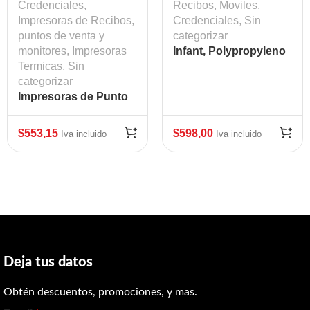
Credenciales
,
Recibos, Moviles,
Impresoras de Recibos,
Credenciales
,
Sin
puntos de venta y
categorizar
monitores
,
Impresoras
Infant, Polypropyleno
Termicas
,
Sin
Térmico Blanco, 1 x
categorizar
6in, Z-Band Direct 350
Impresoras de Punto
brazaletes
de venta termicas
Mod:10006998K
Mod: STA-39654110
$
553,15
$
598,00
Iva incluido
Iva incluido
Deja tus datos
Obtén descuentos, promociones, y mas.