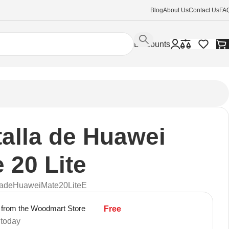
Blog
About Us
Contact Us
FA
Discounts
alla de Huawei
 20 Lite
ladeHuaweiMate20LiteE
 from the Woodmart Store
Free
 today