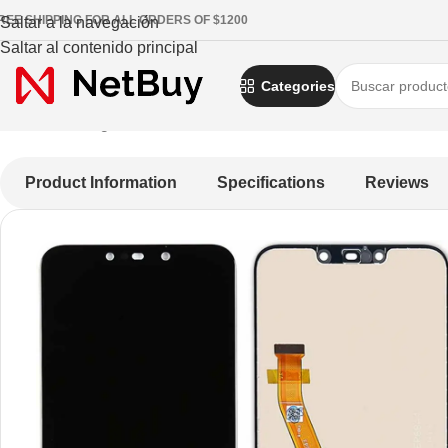
REE SHIPPING FOR ALL ORDERS OF $1200
Saltar a la navegación
Saltar al contenido principal
Categories
Inicio
/
Sin categorizar
/
Pantalla de Huawei Mate 20 Lite
Product Information
Specifications
Reviews