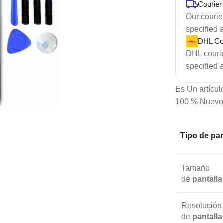
Courier
Our courier
specified 
DHL Cou
DHL courier
specified 
Es Un artículo
100 % Nuevo
Tipo de
pan
Tamaño
de
pantalla
Resolución
de
pantalla