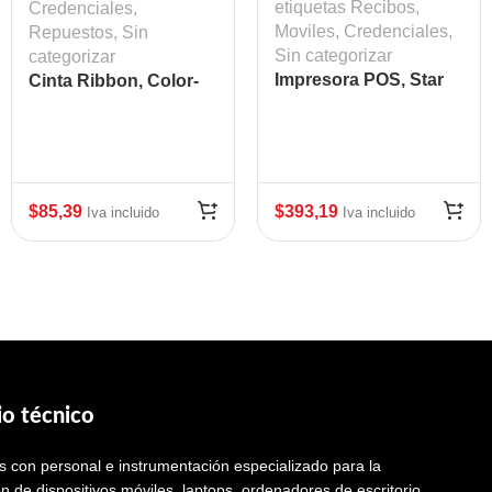
etiquetas Recibos,
Credenciales
,
Moviles, Credenciales
,
Repuestos
,
Sin
Sin categorizar
categorizar
Impresora POS, Star
Cinta Ribbon, Color-
micronics TSP100,
YMCKOK, 200 Images,
Termica, Negra USB
ZC300 Mod: ZEB-
800300-360LA
$
85,39
$
393,19
Iva incluido
Iva incluido
io técnico
 con personal e instrumentación especializado para la
n de dispositivos móviles, laptops, ordenadores de escritorio