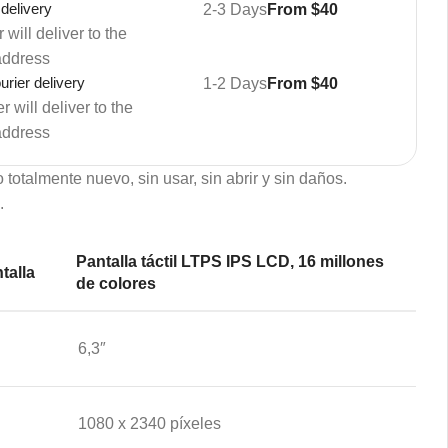
 delivery
2-3 Days
From $40
 will deliver to the
address
rier delivery
1-2 Days
From $40
 will deliver to the
address
 totalmente nuevo, sin usar, sin abrir y sin daños.
.
Pantalla
táctil LTPS IPS LCD, 16 millones
talla
de colores
6,3″
1080 x 2340 píxeles