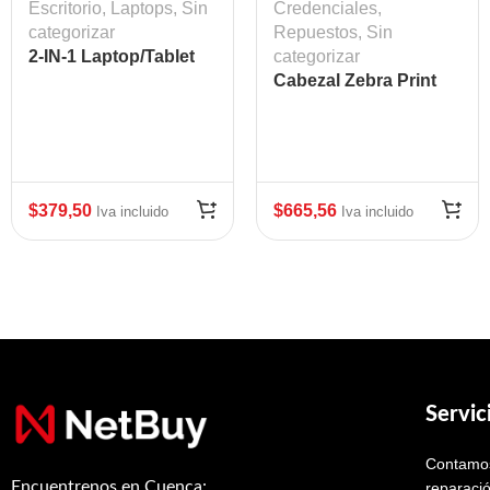
Escritorio
,
Laptops
,
Sin
Credenciales
,
categorizar
Repuestos
,
Sin
2-IN-1 Laptop/Tablet
categorizar
Cabezal Zebra Print
Head ZT410
$
379,50
$
665,56
Iva incluido
Iva incluido
Servic
Contamos
Encuentrenos en Cuenca:
reparació