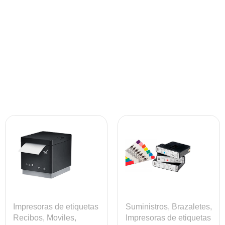
Impresoras de etiquetas
Suministros
,
Brazaletes
,
Recibos, Moviles,
Impresoras de etiquetas