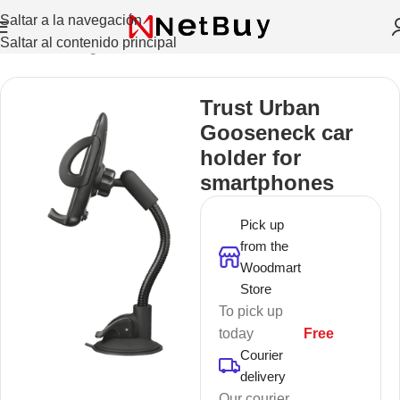
Saltar a la navegación
Saltar al contenido principal
Inicio
/
Sin categorizar
Trust Urban
Gooseneck car
holder for
smartphones
Pick up
from the
Woodmart
Store
To pick up
today
Free
Courier
delivery
Our courier