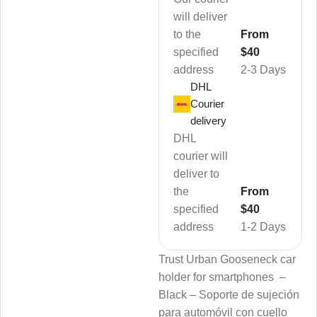
will deliver
to the
From
specified
$40
address
2-3 Days
DHL
Courier
delivery
DHL
courier will
deliver to
the
From
specified
$40
address
1-2 Days
Trust Urban Gooseneck car
holder for smartphones –
Black – Soporte de sujeción
para automóvil con cuello