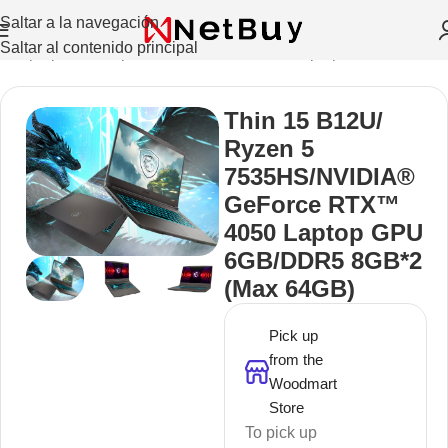
Saltar a la navegación
Saltar al contenido principal
io
/
Laptops Y Computadoras De Escritorio
/
Laptops
/
MSI
Thin 15 B12U/
Ryzen 5
7535HS/NVIDIA®
GeForce RTX™
4050 Laptop GPU
6GB/DDR5 8GB*2
(Max 64GB)
Pick up
from the
Woodmart
Store
To pick up