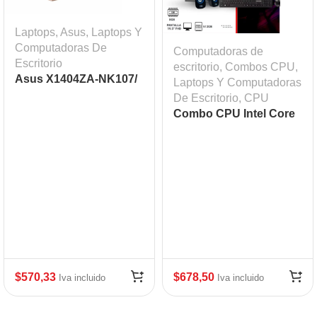
Laptops
,
Asus
,
Laptops Y
Computadoras De
Computadoras de
Escritorio
escritorio
,
Combos CPU
,
Asus X1404ZA-NK107/
Laptops Y Computadoras
I3-1215U 12va Gen/
De Escritorio
,
CPU
512GB /8GB/ 14″ FHD/
Combo CPU Intel Core
Win 11
i5
$
570,33
$
678,50
Iva incluido
Iva incluido