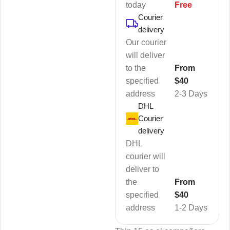
today
Free
Courier
delivery
Our courier
will deliver
to the
From
specified
$40
address
2-3 Days
DHL
Courier
delivery
DHL
courier will
deliver to
the
From
specified
$40
address
1-2 Days