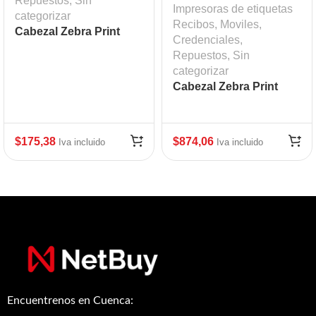
Repuestos
,
Sin
Impresoras de etiquetas
categorizar
Recibos, Moviles,
Cabezal Zebra Print
Credenciales
,
Head ZD420T ZD620T
Repuestos
,
Sin
203 dpi Mod: ZEB-
categorizar
P1080383-226
Cabezal Zebra Print
Head ZM600
$
175,38
$
874,06
Iva incluido
Iva incluido
Encuentrenos en Cuenca: