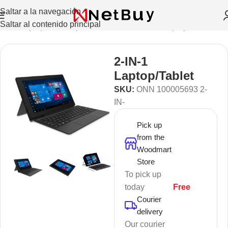
Saltar a la navegación
Saltar al contenido principal
Inicio
/
Laptops Y Computadoras De Escritorio
/
Laptops
2-IN-1
Laptop/Tablet
SKU:
ONN 100005693 2-
IN-
Pick up
from the
Woodmart
Store
To pick up
today
Free
Courier
delivery
Our courier