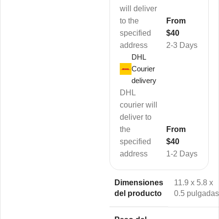
will deliver
to the
From
specified
$40
address
2-3 Days
DHL
Courier
delivery
DHL
courier will
deliver to
the
From
specified
$40
address
1-2 Days
Dimensiones
11.9 x 5.8 x
del producto
0.5 pulgadas