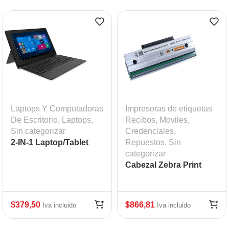
Laptops Y Computadoras
Impresoras de etiquetas
De Escritorio
,
Laptops
,
Recibos, Moviles,
Sin categorizar
Credenciales
,
2-IN-1 Laptop/Tablet
Repuestos
,
Sin
categorizar
Cabezal Zebra Print
Head 203 DPI ZT610
$
379,50
$
866,81
Iva incluido
Iva incluido