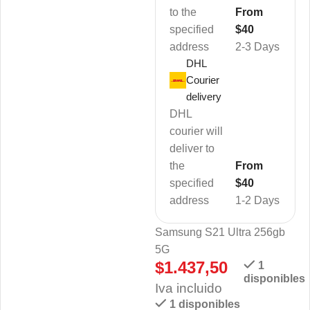
to the
From
specified
$40
address
2-3 Days
DHL
Courier
delivery
DHL
courier will
deliver to
the
From
specified
$40
address
1-2 Days
Samsung S21 Ultra 256gb
5G
$
1.437,50
1
disponibles
Iva incluido
1 disponibles