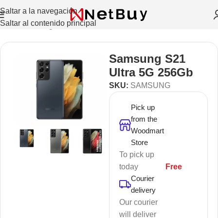
Saltar a la navegación
Saltar al contenido principal
Inicio
/
Sin categorizar
Samsung S21
Ultra 5G 256Gb
SKU:
SAMSUNG
Pick up
from the
Woodmart
Store
To pick up
today
Free
Courier
delivery
Our courier
will deliver