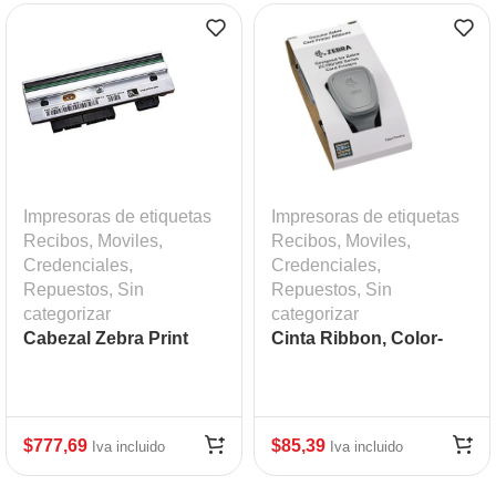
Impresoras de etiquetas
Impresoras de etiquetas
Recibos, Moviles,
Recibos, Moviles,
Credenciales
,
Credenciales
,
Repuestos
,
Sin
Repuestos
,
Sin
categorizar
categorizar
Cabezal Zebra Print
Cinta Ribbon, Color-
Head ZT410, 300 DPI
YMCKOK, 200 Images,
ZC300 Mod: ZEB-
800300-360LA
$
777,69
$
85,39
Iva incluido
Iva incluido