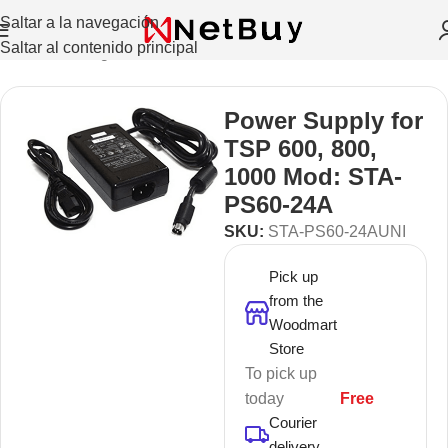
Saltar a la navegación
Saltar al contenido principal
Inicio
/
Sin categorizar
Power Supply for
TSP 600, 800,
1000 Mod: STA-
PS60-24A
SKU:
STA-PS60-24AUNI
Pick up
from the
Woodmart
Store
To pick up
today
Free
Courier
delivery