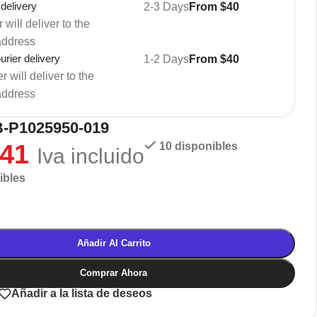
 delivery
2-3 Days
From $40
 will deliver to the
address
rier delivery
1-2 Days
From $40
 will deliver to the
address
-P1025950-019
,41
10 disponibles
Iva incluido
ibles
Añadir Al Carrito
Comprar Ahora
Añadir a la lista de deseos