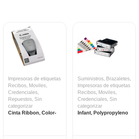
Impresoras de etiquetas
Suministros
,
Brazaletes
,
Recibos, Moviles,
Impresoras de etiquetas
Credenciales
,
Recibos, Moviles,
Repuestos
,
Sin
Credenciales
,
Sin
categorizar
categorizar
Cinta Ribbon, Color-
Infant, Polypropyleno
YMCKOK, 200 Images,
Térmico Blanco, 1 x
ZC300 Mod: ZEB-
6in, Z-Band Direct 350
800300-360LA
brazaletes