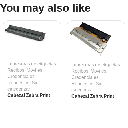
You may also like
Impresoras de etiquetas
Impresoras de etiquetas
Recibos, Moviles,
Recibos, Moviles,
Credenciales
,
Credenciales
,
Repuestos
,
Sin
Repuestos
,
Sin
categorizar
categorizar
Cabezal Zebra Print
Cabezal Zebra Print
Head ZD420T ZD620T
Head ZM400
203 dpi Mod: ZEB-
P1080383-226