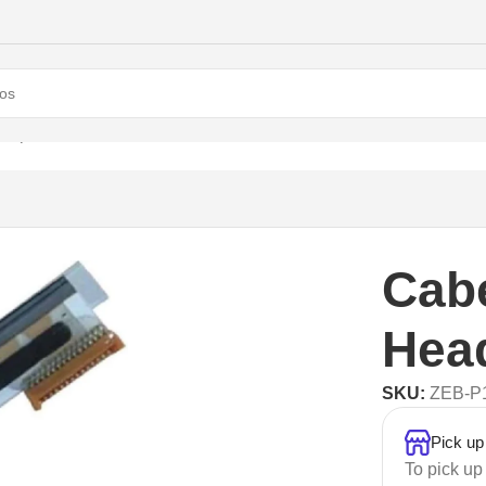
Repuestos
/
Cabezal Zebra Print Head GT800
Cabe
Hea
SKU:
ZEB-P
Pick up
To pick up