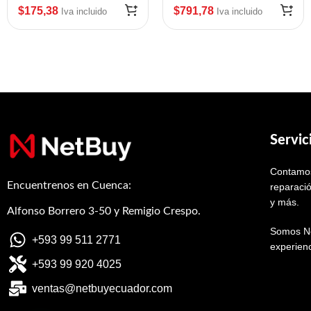
$
175,38
$
791,78
Iva incluido
Iva incluido
Servic
Contamos
Encuentrenos en Cuenca:
reparació
y más.
Alfonso Borrero 3-50 y Remigio Crespo.
Somos Ne
+593 99 511 2771
experienc
+593 99 920 4025
ventas@netbuyecuador.com