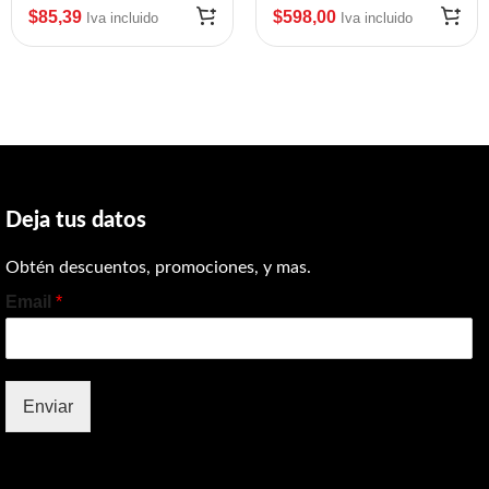
Mod:10006998K
$
85,39
$
598,00
Iva incluido
Iva incluido
Deja tus datos
Obtén descuentos, promociones, y mas.
Email
*
Enviar