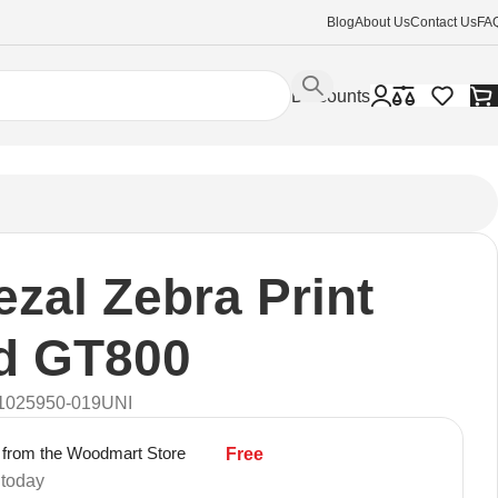
Blog
About Us
Contact Us
FA
Discounts
zal Zebra Print
d GT800
1025950-019UNI
 from the Woodmart Store
Free
 today