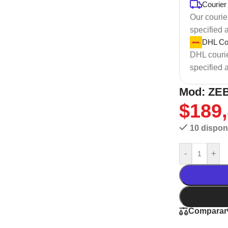
Courier
Our courier
specified 
DHL Cou
DHL courier
specified 
Mod: ZEB
$
189
10 dispon
-
+
Comparar