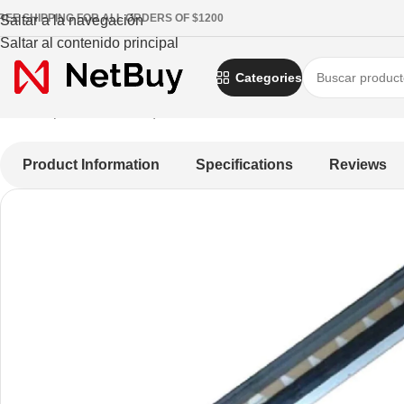
REE SHIPPING FOR ALL ORDERS OF $1200
Saltar a la navegación
Saltar al contenido principal
Categories
Inicio
/
Impresoras de etiquetas Recibos, Moviles, Credenciales
/
Product Information
Specifications
Reviews