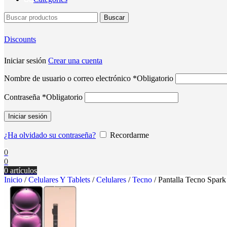
Buscar
Discounts
Iniciar sesión
Crear una cuenta
Nombre de usuario o correo electrónico
*
Obligatorio
Contraseña
*
Obligatorio
Iniciar sesión
¿Ha olvidado su contraseña?
Recordarme
0
0
0
artículos
Inicio
/
Celulares Y Tablets
/
Celulares
/
Tecno
/
Pantalla Tecno Spar