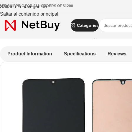
REE SHIPPING FOR ALL ORDERS OF $1200
Saltar a la navegación
Saltar al contenido principal
Categories
Inicio
/
Celulares Y Tablets
/
Celulares
/
Samsung
/
Pantalla A22 
Product Information
Specifications
Reviews