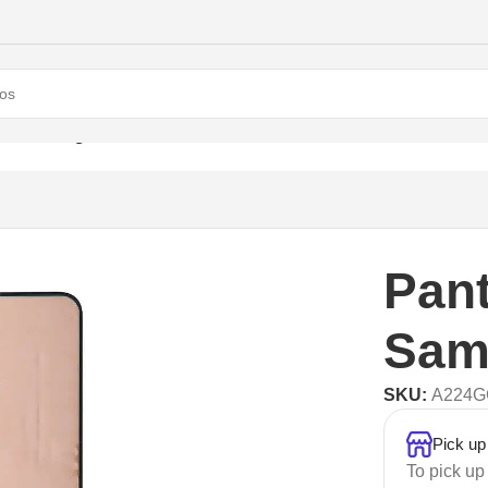
4G Samsung
Pant
Sam
SKU:
A224
Pick up
To pick up