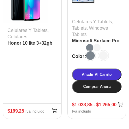
Celulares Y Tablets
,
Tablets
,
Windows
Celulares Y Tablets
,
Tablets
Celulares
Microsoft Surface Pro
Honor 10 lite 3+32gb
8
OLY
Color
Añadir Al Carrito
Comprar Ahora
$
1.033,85
-
$
1.265,00
$
199,25
Iva incluido
Iva incluido