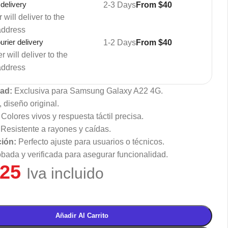
 delivery
2-3 Days
From $40
 will deliver to the
address
rier delivery
1-2 Days
From $40
 will deliver to the
address
dad:
Exclusiva para Samsung Galaxy A22 4G.
 diseño original.
Colores vivos y respuesta táctil precisa.
Resistente a rayones y caídas.
ción:
Perfecto ajuste para usuarios o técnicos.
bada y verificada para asegurar funcionalidad.
,25
Iva incluido
Añadir Al Carrito