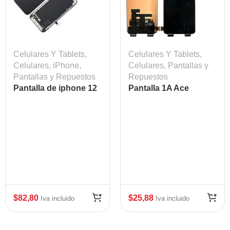
Celulares Y Tablets
,
Celulares Y Tablets
,
Celulares
,
iPhone
,
Celulares
,
Pantallas y
Pantallas y Repuestos
Repuestos
Pantalla de iphone 12
Pantalla 1A Ace
Mini
Samsung
$
82,80
$
25,88
Iva incluido
Iva incluido