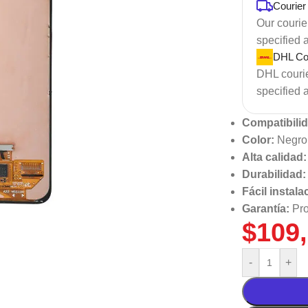
Courier
Our courier
specified 
DHL Cou
DHL courier
specified 
Compatibili
Color:
Negro,
Alta calidad:
Durabilidad:
Fácil instala
Garantía:
Pro
$
109
-
+