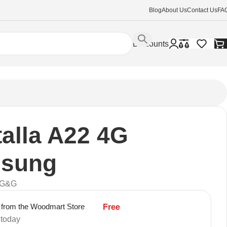
Blog
About Us
Contact Us
FA
Discounts
alla A22 4G
sung
GG&G
 from the Woodmart Store
Free
 today