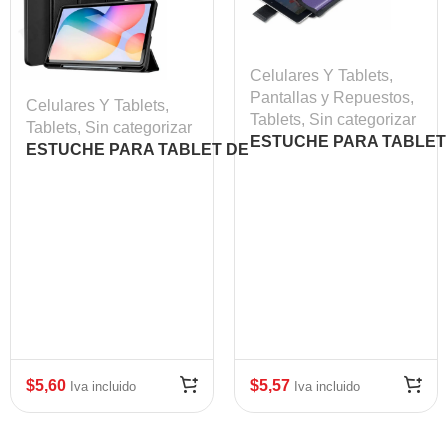
Celulares Y Tablets
,
Pantallas y Repuestos
,
Celulares Y Tablets
,
Tablets
,
Sin categorizar
Tablets
,
Sin categorizar
ESTUCHE PARA TABLET
ESTUCHE PARA TABLET DE
DE 10″ GENIUS-
10″ GENIUS-
1080,CASE,SILVER,PP,P
1080,CASE,PURPLE,PP,POLY
$
5,60
$
5,57
Iva incluido
Iva incluido