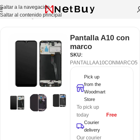
Saltar a la navegación
Saltar al contenido principal
Inicio
/
Sin categorizar
Pantalla A10 con
marco
SKU:
PANTALLAA10CONMARCO5
Pick up
from the
Woodmart
Store
To pick up
today
Free
Courier
delivery
Our courier