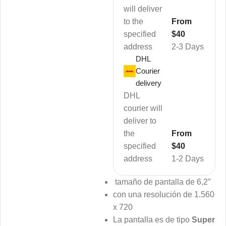
will deliver
to the
From
specified
$40
address
2-3 Days
DHL
Courier
delivery
DHL
courier will
deliver to
the
From
specified
$40
address
1-2 Days
tamaño de pantalla de 6,2″
con una resolución de 1.560
x 720
La pantalla es de tipo
Super