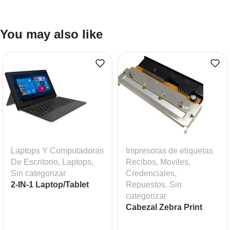
You may also like
Laptops Y Computadoras
Impresoras de etiquetas
De Escritorio
,
Laptops
,
Recibos, Moviles,
Sin categorizar
Credenciales
,
2-IN-1 Laptop/Tablet
Repuestos
,
Sin
categorizar
Cabezal Zebra Print
Head ZM400