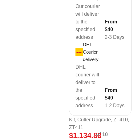
Our courier
will deliver
to the
From
specified
$40
address
2-3 Days
DHL
Courier
delivery
DHL
courier will
deliver to
the
From
specified
$40
address
1-2 Days
Kit, Cutter Upgrade, ZT410,
ZT411
$
1.134,88
10