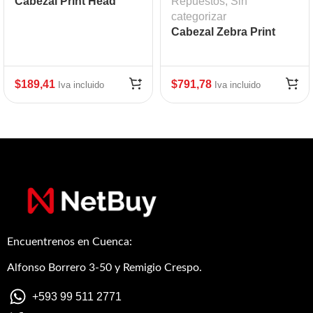
Cabezal Print Head
Repuestos
,
Sin
Zebra GC420D/GC420T
categorizar
mod:ZEB-G105910-048
Cabezal Zebra Print
Head ZM400
$
189,41
$
791,78
Iva incluido
Iva incluido
Encuentrenos en Cuenca:
Alfonso Borrero 3-50 y Remigio Crespo.
+593 99 511 2771