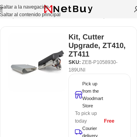
Saltar a la navegación
Saltar al contenido principal
de etiquetas Recibos, Moviles, Credenciales
/
Repuestos
Kit, Cutter
Upgrade, ZT410,
ZT411
SKU:
ZEB-P1058930-
189UNI
Pick up
from the
Woodmart
Store
To pick up
today
Free
Courier
delivery