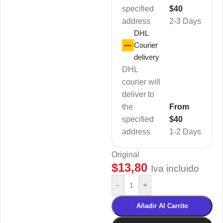
specified
$40
address
2-3 Days
DHL
Courier
delivery
DHL
courier will
deliver to
the
From
specified
$40
address
1-2 Days
Original
$
13,80
Iva incluido
-
+
Añadir Al Carrito