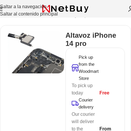
Saltar a la navegación
Saltar al contenido principal
Inicio
/
Celulares Y Tablets
/
Pantallas y Repuestos
Altavoz iPhone
14 pro
Pick up
from the
Woodmart
Store
To pick up
today
Free
Courier
delivery
Our courier
will deliver
to the
From