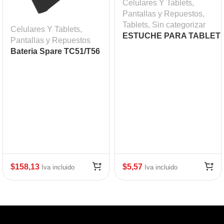
Celulares Y Tablets
,
Pantallas y Repuestos
,
Tablets
,
Sin categorizar
Celulares Y Tablets
,
ESTUCHE PARA TABLET
Pantallas y Repuestos
DE 10″ GENIUS-
Bateria Spare TC51/T56
1080,CASE,SILVER,PP,PO
4300 MAH, mod: ZEB-
BTRY-TC51-43MA10
$
158,13
$
5,57
Iva incluido
Iva incluido