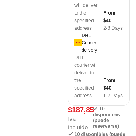
will deliver
to the
From
specified
$40
address
2-3 Days
DHL
Courier
delivery
DHL
courier will
deliver to
the
From
specified
$40
address
1-2 Days
$
187,85
10
disponibles
Iva
(puede
reservarse)
incluido
10 disponibles (puede