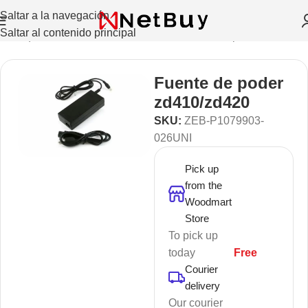
Saltar a la navegación
Saltar al contenido principal
de etiquetas Recibos, Moviles, Credenciales
/
Repuestos
Fuente de poder
zd410/zd420
SKU:
ZEB-P1079903-
026UNI
Pick up
from the
Woodmart
Store
To pick up
today
Free
Courier
delivery
Our courier