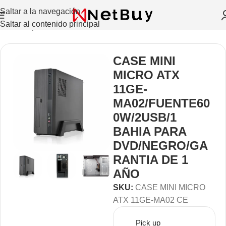
Saltar a la navegación
Saltar al contenido principal
Inicio
/
Repuestos Y Accesorios
/
Case
CASE MINI
MICRO ATX
11GE-
MA02/FUENTE60
0W/2USB/1
BAHIA PARA
DVD/NEGRO/GA
RANTIA DE 1
AÑO
SKU:
CASE MINI MICRO
ATX 11GE-MA02 CE
Pick up