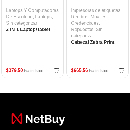
Laptops Y Computadoras
Impresoras de etiquetas
De Escritorio
,
Laptops
,
Recibos, Moviles,
Sin categorizar
Credenciales
,
2-IN-1 Laptop/Tablet
Repuestos
,
Sin
categorizar
Cabezal Zebra Print
Head ZT410
$
379,50
$
665,56
Iva incluido
Iva incluido