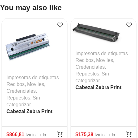
You may also like
Impresoras de etiquetas
Recibos, Moviles,
Credenciales
,
Repuestos
,
Sin
Impresoras de etiquetas
categorizar
Recibos, Moviles,
Cabezal Zebra Print
Credenciales
,
Head ZD420T ZD620T
Repuestos
,
Sin
203 dpi Mod: ZEB-
categorizar
P1080383-226
Cabezal Zebra Print
Head 203 DPI ZT610
$
866,81
$
175,38
Iva incluido
Iva incluido