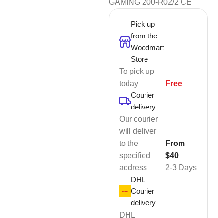
GAMING 200-R02/2 CE
Pick up
from the
Woodmart
Store
To pick up
today
Free
Courier
delivery
Our courier
will deliver
to the
From
specified
$40
address
2-3 Days
DHL
Courier
delivery
DHL