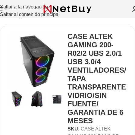
Saltar a la navegación
Saltar al contenido principal
Inicio
/
Repuestos Y Accesorios
/
Case
CASE ALTEK
GAMING 200-
R02/2 UBS 2.0/1
USB 3.0/4
VENTILADORES/
TAPA
TRANSPARENTE
VIDRIO/SIN
FUENTE/
GARANTIA DE 6
MESES
SKU:
CASE ALTEK