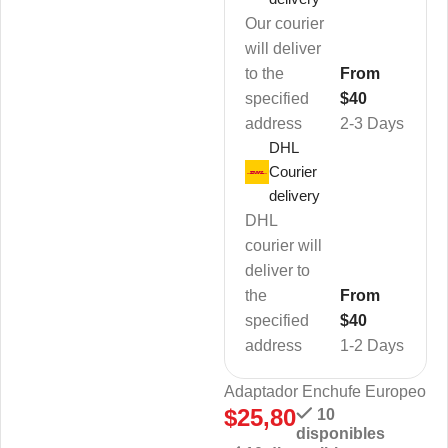
Our courier
will deliver
to the
From
specified
$40
address
2-3 Days
DHL
Courier
delivery
DHL
courier will
deliver to
the
From
specified
$40
address
1-2 Days
Adaptador Enchufe Europeo
$
25,80
10
disponibles