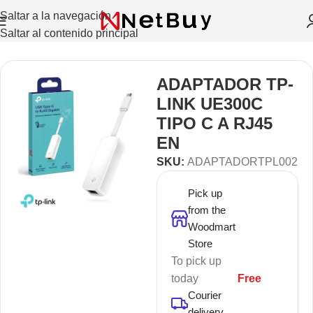
Saltar a la navegación
Saltar al contenido principal
Inicio
/
Variedad De Accesorios
ADAPTADOR TP-
LINK UE300C
TIPO C A RJ45
EN
SKU:
ADAPTADORTPL002
Pick up
from the
Woodmart
Store
To pick up
today
Free
Courier
delivery