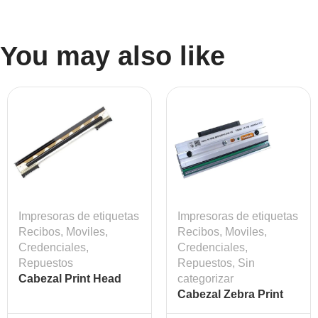
You may also like
Impresoras de etiquetas
Impresoras de etiquetas
Recibos, Moviles,
Recibos, Moviles,
Credenciales
,
Credenciales
,
Repuestos
Repuestos
,
Sin
Cabezal Print Head
categorizar
Zebra
Cabezal Zebra Print
GC420D/GC420T
Head 203 DPI ZT610