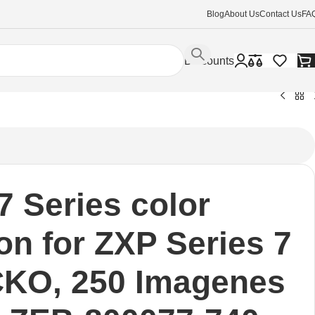
Blog
About Us
Contact Us
FA
Discounts
ieza
/
 Series color
on for ZXP Series 7
KO, 250 Imagenes