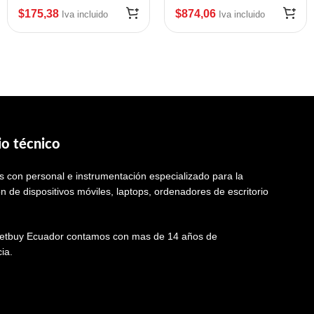
P1080383-226
$
175,38
$
874,06
Iva incluido
Iva incluido
io técnico
 con personal e instrumentación especializado para la
n de dispositivos móviles, laptops, ordenadores de escritorio
tbuy Ecuador contamos con mas de 14 años de
ia.