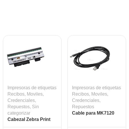
Impresoras de etiquetas
Impresoras de etiquetas
Recibos, Moviles,
Recibos, Moviles,
Credenciales
,
Credenciales
,
Repuestos
,
Sin
Repuestos
categorizar
Cable para MK7120
Cabezal Zebra Print
MOD: HSM-59-59235-
Head ZT410, 300 DPI
N-3