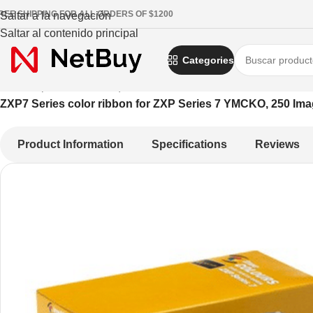
REE SHIPPING FOR ALL ORDERS OF $1200
Saltar a la navegación
Saltar al contenido principal
Categories
Inicio
/
Impresoras de etiquetas Recibos, Moviles, Credenciales
/
ZXP7 Series color ribbon for ZXP Series 7 YMCKO, 250 I
Product Information
Specifications
Reviews