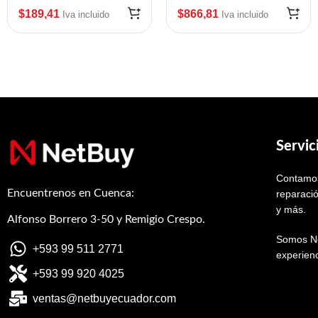
mod:ZEB-G105910-
$
189,41
$
866,81
Iva incluido
Iva incluido
048
Servic
Contamos
Encuentrenos en Cuenca:
reparació
y más.
Alfonso Borrero 3-50 y Remigio Crespo.
Somos Ne
+593 99 511 2771
experienc
+593 99 920 4025
ventas@netbuyecuador.com