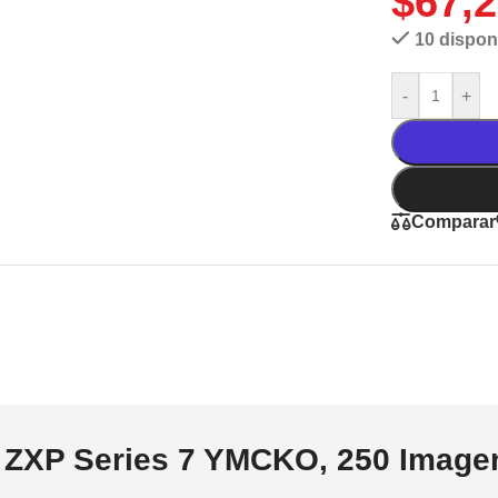
$
67,
10 dispon
-
+
Comparar
r ZXP Series 7 YMCKO, 250 Image