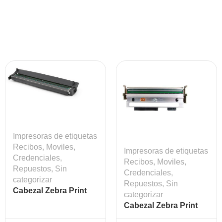
Impresoras de etiquetas
Recibos, Moviles,
Impresoras de etiquetas
Credenciales
,
Recibos, Moviles,
Repuestos
,
Sin
Credenciales
,
categorizar
Repuestos
,
Sin
Cabezal Zebra Print
categorizar
Head ZD420T ZD620T
Cabezal Zebra Print
203 dpi Mod: ZEB-
Head ZM600