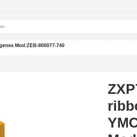
Impresoras de Credenciales
/
Citas para impresión y kits de limp
magenes Mod:ZEB-800077-740
ZXP7
ribb
YMC