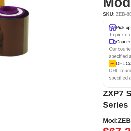
Mod
SKU:
ZEB-8
Pick up
To pick up
Courier
Our courier
specified 
DHL Cou
DHL courier
specified 
ZXP7 S
Series
Mod:ZEB