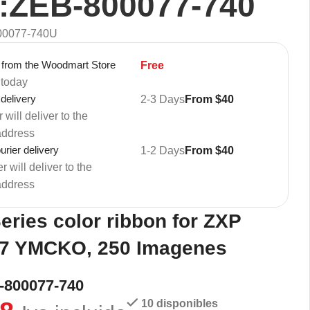
:ZEB-800077-740
00077-740U
 from the Woodmart Store
Free
 today
 delivery
2-3 Days
From $40
 will deliver to the
address
rier delivery
1-2 Days
From $40
 will deliver to the
address
eries color ribbon for ZXP
 7 YMCKO, 250 Imagenes
-800077-740
10 disponibles