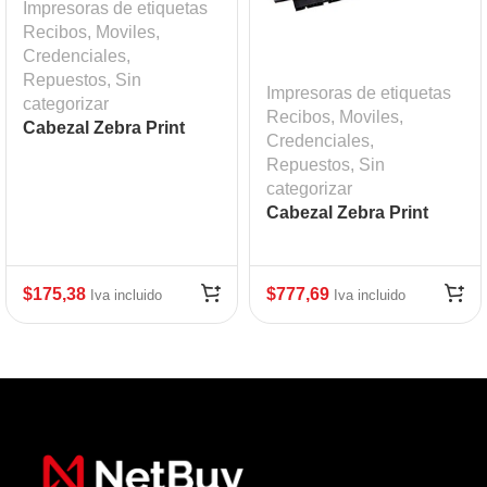
Impresoras de etiquetas
Recibos, Moviles,
Credenciales
,
Repuestos
,
Sin
Impresoras de etiquetas
categorizar
Recibos, Moviles,
Cabezal Zebra Print
Credenciales
,
Head ZD420T ZD620T
Repuestos
,
Sin
203 dpi Mod: ZEB-
categorizar
P1080383-226
Cabezal Zebra Print
Head ZT410, 300 DPI
$
175,38
$
777,69
Iva incluido
Iva incluido