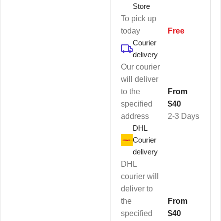
Store
To pick up
today
Free
Courier
delivery
Our courier
will deliver
to the
From
specified
$40
address
2-3 Days
DHL
Courier
delivery
DHL
courier will
deliver to
the
From
specified
$40