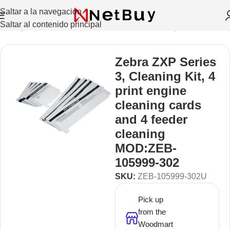
Saltar a la navegación
Saltar al contenido principal
de etiquetas Recibos, Moviles, Credenciales
/
Repuestos
Zebra ZXP Series
3, Cleaning Kit, 4
print engine
cleaning cards
and 4 feeder
cleaning
MOD:ZEB-
105999-302
SKU:
ZEB-105999-302U
Pick up
from the
Woodmart