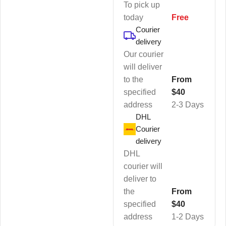
To pick up
today
Free
Courier
delivery
Our courier
will deliver
to the
From
specified
$40
address
2-3 Days
DHL
Courier
delivery
DHL
courier will
deliver to
the
From
specified
$40
address
1-2 Days