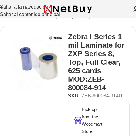
Saltar a la navegación
Saltar al contenido principal
ras de Credenciales
/
Citas para impresión y kits de limpieza
Zebra i Series 1
mil Laminate for
ZXP Series 8,
Top, Full Clear,
625 cards
MOD:ZEB-
800084-914
SKU:
ZEB-800084-914U
Pick up
from the
Woodmart
Store