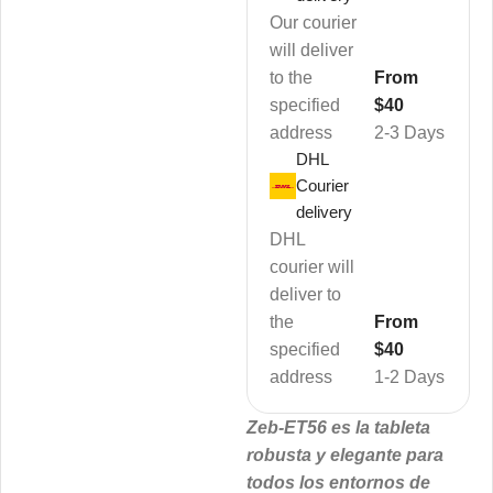
Our courier
will deliver
to the
From
specified
$40
address
2-3 Days
DHL
Courier
delivery
DHL
courier will
deliver to
the
From
specified
$40
address
1-2 Days
Zeb-ET56 es la tableta
robusta y elegante para
todos los entornos de