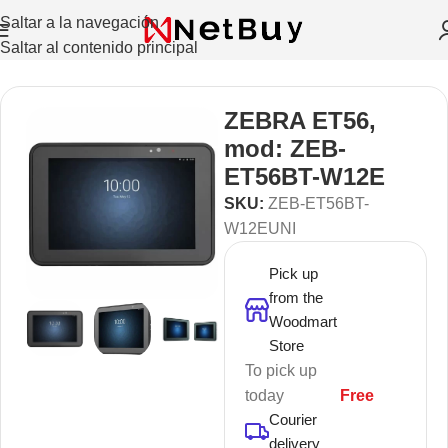
Saltar a la navegación
Saltar al contenido principal
Inicio
/
Celulares Y Tablets
/
Celulares
ZEBRA ET56,
mod: ZEB-
ET56BT-W12E
SKU:
ZEB-ET56BT-
W12EUNI
Pick up
from the
Woodmart
Store
To pick up
today
Free
Courier
delivery