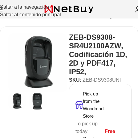
Saltar a la navegación
Saltar al contenido principal
doras
/
Lectores
/
Manos libres, de mostrador de uso general
ZEB-DS9308-
SR4U2100AZW,
Codificación 1D,
2D y PDF417,
IP52,
SKU:
ZEB-DS9308UNI
Pick up
from the
Woodmart
Store
To pick up
today
Free