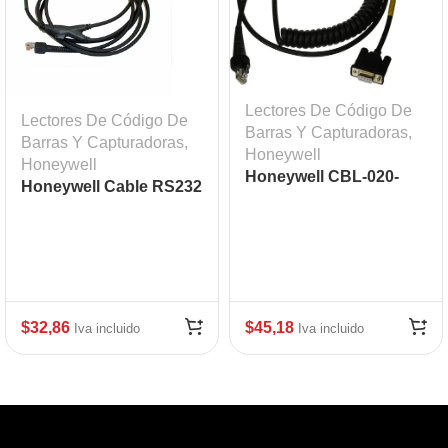
Lectores De Código De
Lectores De Código De
Barras Y Capturadoras
,
Barras Y Capturadoras
,
Honeywell
Honeywell
Honeywell CBL-020-
Honeywell Cable RS232
300-C00 RS-232
MOD: HSM-5S-5S000-3
$
32,86
$
45,18
Iva incluido
Iva incluido