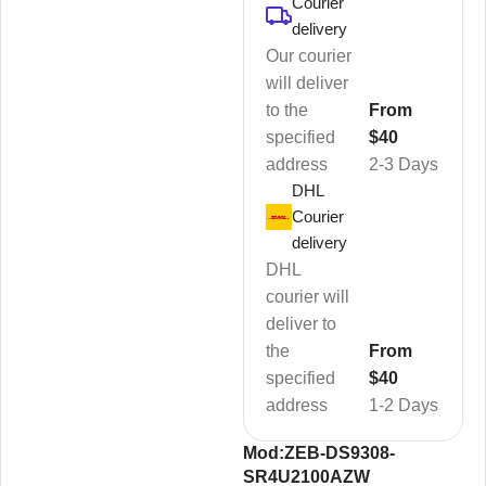
Courier
delivery
Our courier
will deliver
to the
From
specified
$40
address
2-3 Days
DHL
Courier
delivery
DHL
courier will
deliver to
the
From
specified
$40
address
1-2 Days
Mod:ZEB-DS9308-
SR4U2100AZW