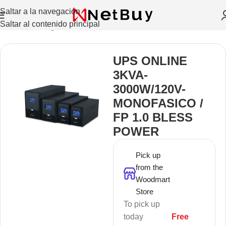
Saltar a la navegación
Saltar al contenido principal
Inicio
/
Sin categorizar
UPS ONLINE
3KVA-
3000W/120V-
MONOFASICO /
FP 1.0 BLESS
POWER
Pick up
from the
Woodmart
Store
To pick up
today
Free