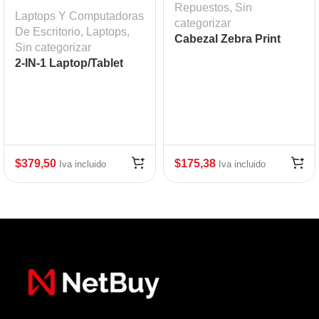
Repuestos
,
Sin
Laptops Y Computadoras
categorizar
De Escritorio
,
Laptops
,
Cabezal Zebra Print
Sin categorizar
Head ZD420T ZD620T
2-IN-1 Laptop/Tablet
203 dpi Mod: ZEB-
P1080383-226
$
379,50
$
175,38
Iva incluido
Iva incluido