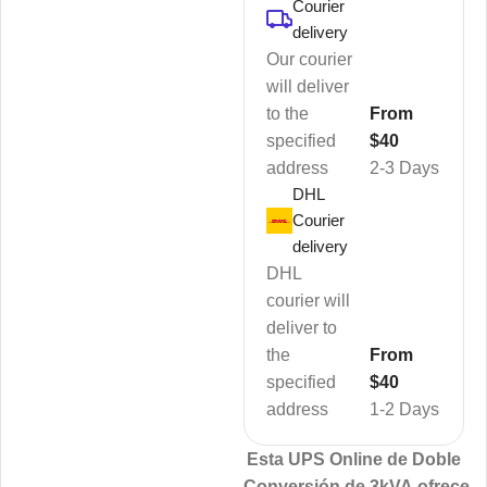
Courier
delivery
Our courier
will deliver
to the
From
specified
$40
address
2-3 Days
DHL
Courier
delivery
DHL
courier will
deliver to
the
From
specified
$40
address
1-2 Days
Esta UPS Online de Doble
Conversión de 3kVA ofrece