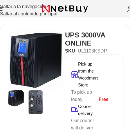
Saltar a la navegación
Saltar al contenido principal
Inicio
/
Repuestos Y Accesorios
/
Accesorios
UPS 3000VA
ONLINE
SKU:
UL1103KSDP
Pick up
from the
Woodmart
Store
To pick up
today
Free
Courier
delivery
Our courier
will deliver