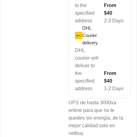
to the
From
specified
$40
address
2-3 Days
DHL
Courier
delivery
DHL
courier will
deliver to
the
From
specified
$40
address
1-2 Days
UPS de hasta 3000va
online para que no te
quedes sin energía, de la
mejor calidad solo en
netbuy.