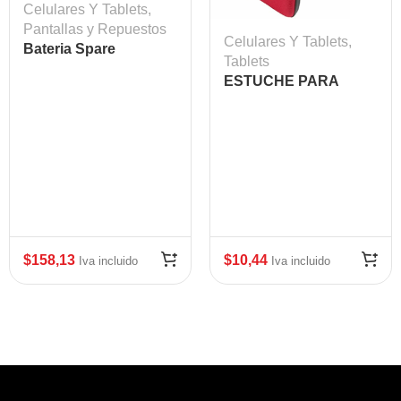
Celulares Y Tablets
,
Pantallas y Repuestos
Celulares Y Tablets
,
Bateria Spare
Tablets
TC51/T56 4300 MAH,
ESTUCHE PARA
mod: ZEB-BTRY-
TABLET 7″ MR TAB /
TC51-43MA10
SMART BAGS ROJO
$
158,13
$
10,44
Iva incluido
Iva incluido