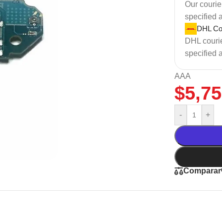
Our courier
specified 
DHL Cou
DHL courier
specified 
AAA
$
5,75
-
+
Comparar