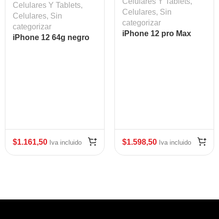
Celulares Y Tablets
,
Celulares Y Tablets
,
Celulares
,
Sin
Celulares
,
Sin
categorizar
categorizar
iPhone 12 pro Max
iPhone 12 64g negro
128g(blue)
$
1.161,50
$
1.598,50
Iva incluido
Iva incluido