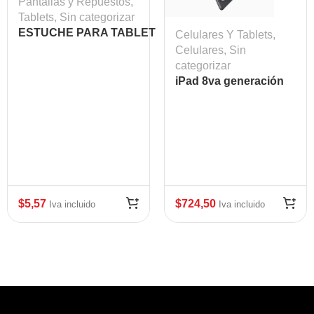
Pantallas y Repuestos
,
Tablets
,
Sin categorizar
ESTUCHE PARA TABLET
Celulares Y Tablets
,
DE 10″ GENIUS-
Celulares
,
Sin
1080,CASE,SILVER,PP,POLY
categorizar
iPad 8va generación
128g
$
5,57
$
724,50
Iva incluido
Iva incluido