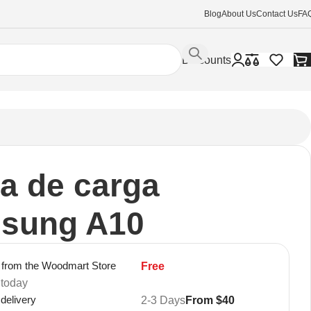
Blog
About Us
Contact Us
FA
Discounts
a de carga
sung A10
 from the Woodmart Store
Free
 today
 delivery
2-3 Days
From $40