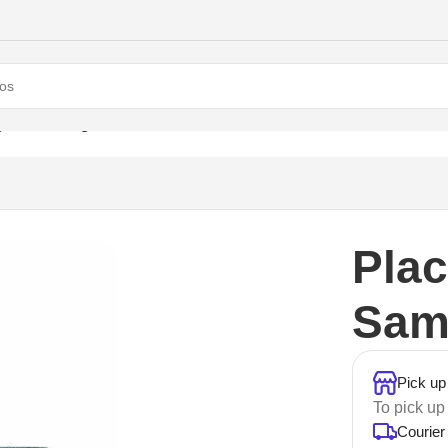
rga Samsung A10
Plac
Sam
Pick up
To pick up
Courier