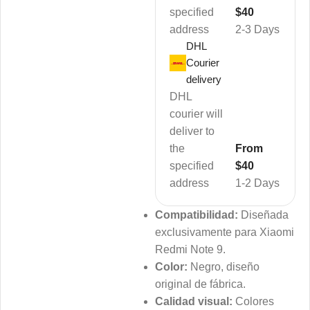
specified
$40
address
2-3 Days
DHL
Courier
delivery
DHL
courier will
deliver to
the
From
specified
$40
address
1-2 Days
Compatibilidad:
Diseñada
exclusivamente para Xiaomi
Redmi Note 9.
Color:
Negro, diseño
original de fábrica.
Calidad visual:
Colores