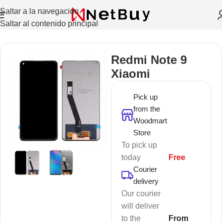
Saltar a la navegación
Saltar al contenido principal
Inicio
/
Celulares Y Tablets
/
Celulares
/
Xiaomi
Redmi Note 9
Xiaomi
Pick up
from the
Woodmart
Store
To pick up
today
Free
Courier
delivery
Our courier
will deliver
to the
From