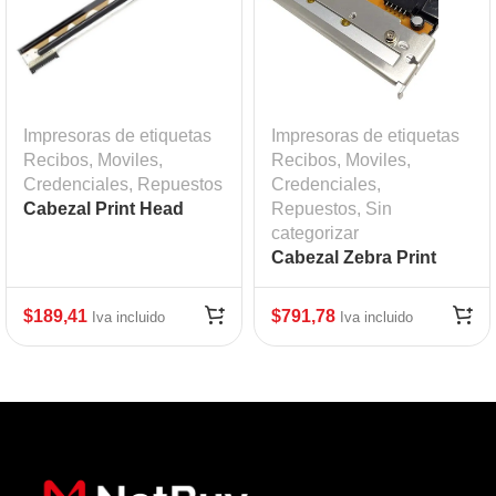
Impresoras de etiquetas
Impresoras de etiquetas
Recibos, Moviles,
Recibos, Moviles,
Credenciales
,
Repuestos
Credenciales
,
Cabezal Print Head
Repuestos
,
Sin
Zebra GC420D/GC420T
categorizar
mod:ZEB-G105910-048
Cabezal Zebra Print
Head ZM400
$
189,41
$
791,78
Iva incluido
Iva incluido