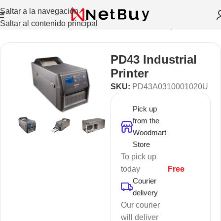
Saltar a la navegación
Saltar al contenido principal
les, Credenciales
/
Impresoras de Credenciales
/
Impresoras
PD43 Industrial
Printer
SKU:
PD43A0310001020U
Pick up
from the
Woodmart
Store
To pick up
today
Free
Courier
delivery
Our courier
will deliver