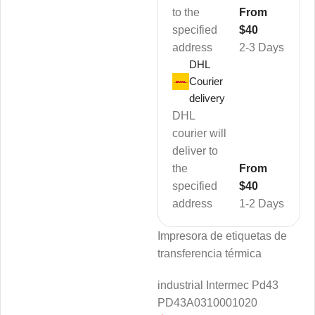
to the
From
specified
$40
address
2-3 Days
DHL
Courier
delivery
DHL
courier will
deliver to
the
From
specified
$40
address
1-2 Days
Impresora de etiquetas de
transferencia térmica
industrial Intermec Pd43
PD43A0310001020