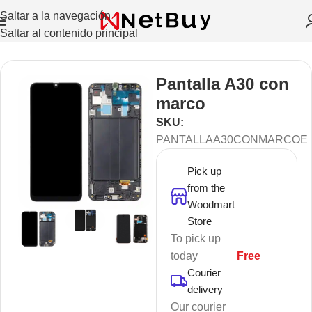
Saltar a la navegación
Saltar al contenido principal
Inicio
/
Sin categorizar
Pantalla A30 con
marco
SKU:
PANTALLAA30CONMARCOE
Pick up
from the
Woodmart
Store
To pick up
today
Free
Courier
delivery
Our courier