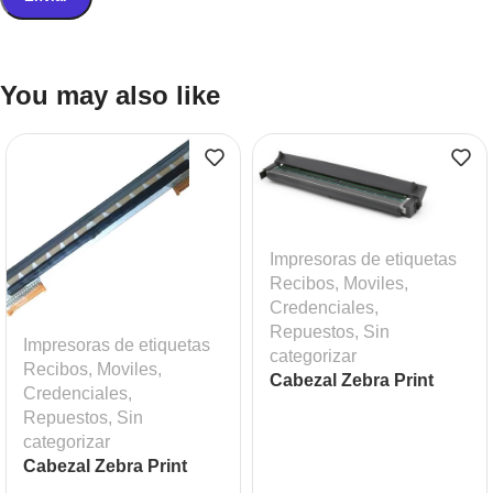
You may also like
Impresoras de etiquetas
Recibos, Moviles,
Credenciales
,
Repuestos
,
Sin
Impresoras de etiquetas
categorizar
Recibos, Moviles,
Cabezal Zebra Print
Credenciales
,
Head ZD420T ZD620T
Repuestos
,
Sin
203 dpi Mod: ZEB-
categorizar
P1080383-226
Cabezal Zebra Print
Head GT800