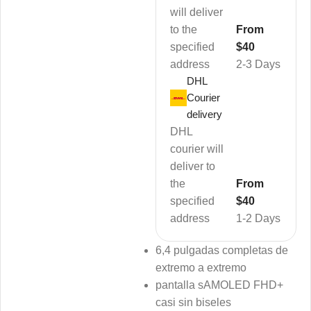
will deliver
to the
From
specified
$40
address
2-3 Days
DHL
Courier
delivery
DHL
courier will
deliver to
the
From
specified
$40
address
1-2 Days
6,4 pulgadas completas de
extremo a extremo
pantalla sAMOLED FHD+
casi sin biseles