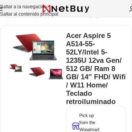
Saltar a la navegación
Saltar al contenido principal
o
/
Laptops Y Computadoras De Escritorio
/
Laptops
/
Acer
Acer Aspire 5
A514-55-
52LY/Intel 5-
1235U 12va Gen/
512 GB/ Ram 8
GB/ 14″ FHD/ Wifi
/ W11 Home/
Teclado
retroiluminado
Pick up
from the
Woodmart