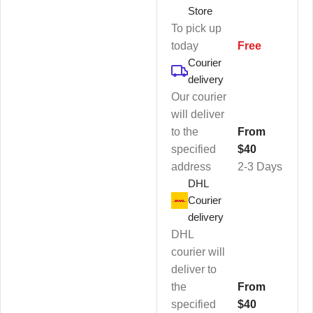
Store
To pick up
today
Free
Courier
delivery
Our courier
will deliver
to the
From
specified
$40
address
2-3 Days
DHL
Courier
delivery
DHL
courier will
deliver to
the
From
specified
$40