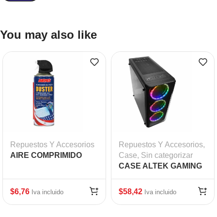
You may also like
Repuestos Y Accesorios
Repuestos Y Accesorios
,
AIRE COMPRIMIDO
Case
,
Sin categorizar
ABRO 400ML.
CASE ALTEK GAMING
200-R02/2 UBS 2.0/1
USB 3.0/4
$
6,76
$
58,42
Iva incluido
Iva incluido
VENTILADORES/TAPA
TRANSPARENTE