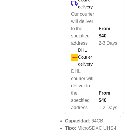
delivery
Our courier
will deliver
to the
From
specified
$40
address
2-3 Days
DHL
Courier
delivery
DHL
courier will
deliver to
the
From
specified
$40
address
1-2 Days
Capacidad:
64GB.
Tipo:
MicroSDXC UHS-I