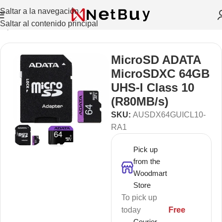
Saltar a la navegación
Saltar al contenido principal
Repuestos Y Accesorios
/
Unidades de almacenamiento
MicroSD ADATA
MicroSDXC 64GB
UHS-I Class 10
(R80MB/s)
SKU:
AUSDX64GUICL10-
RA1
Pick up
from the
Woodmart
Store
To pick up
today
Free
Courier