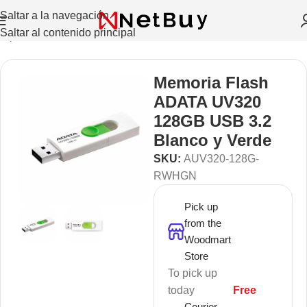
Saltar a la navegación
Saltar al contenido principal
Repuestos Y Accesorios
/
Unidades de almacenamiento
Memoria Flash
ADATA UV320
128GB USB 3.2
Blanco y Verde
SKU:
AUV320-128G-
RWHGN
Pick up
from the
Woodmart
Store
To pick up
today
Free
Courier