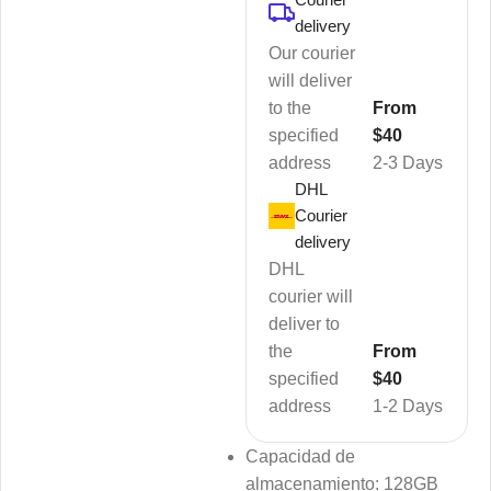
delivery
Our courier
will deliver
to the
From
specified
$40
address
2-3 Days
DHL
Courier
delivery
DHL
courier will
deliver to
the
From
specified
$40
address
1-2 Days
Capacidad de
almacenamiento: 128GB