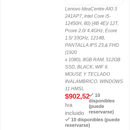
Lenovo IdeaCentre AIO 3
241AP7, Intel Core i5-
12450H, 80) (4B 4E)/ 12T,
Pcore 2.0/ 4.4GHz, Ecore
1.5/ 33GHz, 1214B,
PANTALLA IPS 23,& FHD
(1920
x 1080), 8GB RAM, 512GB
SSD, BLACK, WIF 6.
MOUSE Y TECLADO
INALAMBRICO. WINDOWS
11 HMSL
$
902,52
10
disponibles
Iva
(puede
reservarse)
incluido
10 disponibles (puede
reservarse)