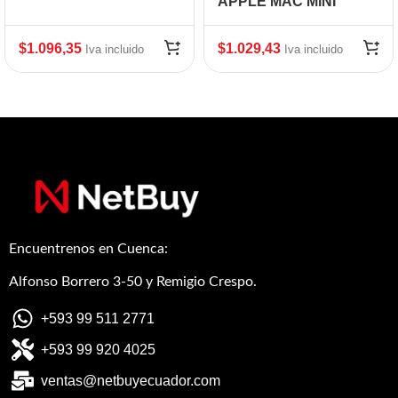
55G-73QC Core I7-
APPLE MAC MINI
10510U
$
1.096,35
$
1.029,43
Iva incluido
Iva incluido
Encuentrenos en Cuenca:
Alfonso Borrero 3-50 y Remigio Crespo.
+593 99 511 2771
+593 99 920 4025
ventas@netbuyecuador.com