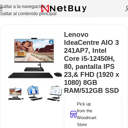
Saltar a la navegación
Saltar al contenido principal
aptops Y Computadoras De Escritorio
/
Laptops
/
Lenovo
Lenovo
IdeaCentre AIO 3
241AP7, Intel
Core i5-12450H,
80, pantalla IPS
23,& FHD (1920 x
1080) 8GB
RAM/512GB SSD
Pick up
from the
Woodmart
Store