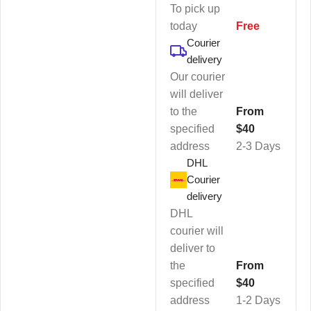
To pick up
today
Free
Courier
delivery
Our courier
will deliver
to the
From
specified
$40
address
2-3 Days
DHL
Courier
delivery
DHL
courier will
deliver to
the
From
specified
$40
address
1-2 Days