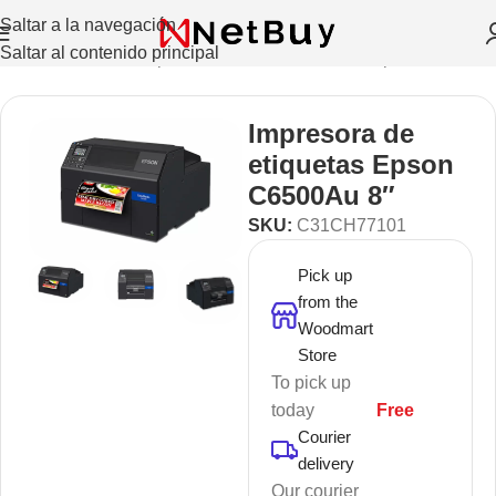
Saltar a la navegación
Saltar al contenido principal
les, Credenciales
/
Impresoras de Credenciales
/
Impresoras
Impresora de
etiquetas Epson
C6500Au 8″
SKU:
C31CH77101
Pick up
from the
Woodmart
Store
To pick up
today
Free
Courier
delivery
Our courier