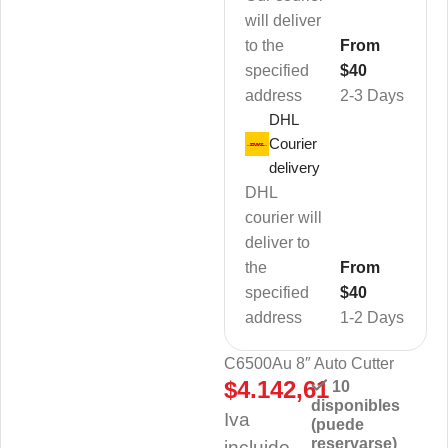
will deliver
to the
From
specified
$40
address
2-3 Days
DHL
Courier
delivery
DHL
courier will
deliver to
the
From
specified
$40
address
1-2 Days
C6500Au 8″ Auto Cutter
$
4.142,61
10
disponibles
Iva
(puede
reservarse)
incluido