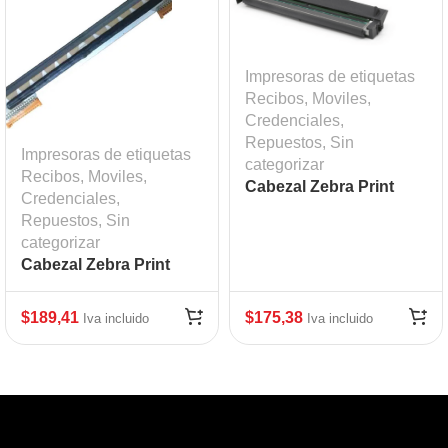
Impresoras de etiquetas
Recibos, Moviles,
Credenciales
,
Repuestos
,
Sin
Impresoras de etiquetas
categorizar
Recibos, Moviles,
Cabezal Zebra Print
Credenciales
,
Head ZD420T ZD620T
Repuestos
,
Sin
203 dpi Mod: ZEB-
categorizar
P1080383-226
Cabezal Zebra Print
Head GT800
$
189,41
$
175,38
Iva incluido
Iva incluido