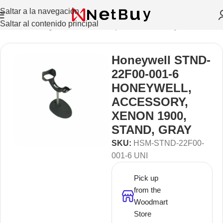
Saltar a la navegación
Saltar al contenido principal
tores De Código De Barras Y Capturadoras
/
Honeywell
Honeywell STND-
22F00-001-6
HONEYWELL,
ACCESSORY,
XENON 1900,
STAND, GRAY
SKU:
HSM-STND-22F00-
001-6 UNI
Pick up
from the
Woodmart
Store