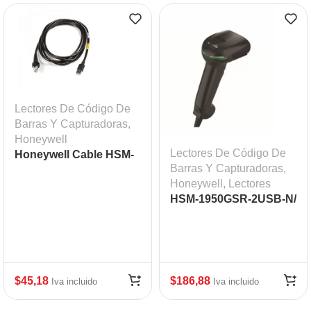
Lectores De Código De
Barras Y Capturadoras
,
Honeywell
Lectores De Código De
Honeywell Cable HSM-
Barras Y Capturadoras
,
CBL-500-300-S00
Honeywell
,
Lectores
HSM-1950GSR-2USB-N/
Kit/ Corded/ IT/
SR,BLK,USB, NA
$
45,18
$
186,88
Iva incluido
Iva incluido