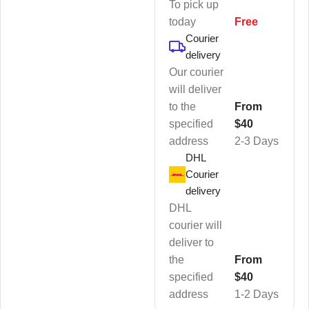
To pick up
today
Free
Courier
delivery
Our courier
will deliver
to the
From
specified
$40
address
2-3 Days
DHL
Courier
delivery
DHL
courier will
deliver to
the
From
specified
$40
address
1-2 Days