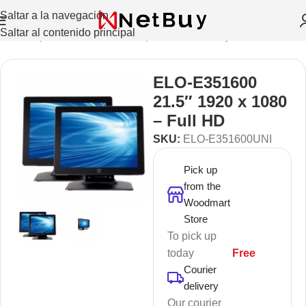
Saltar a la navegación
Saltar al contenido principal
iales
/
Impresoras de Recibos, puntos de venta y monitores
ELO-E351600
21.5″ 1920 x 1080
– Full HD
SKU:
ELO-E351600UNI
Pick up
from the
Woodmart
Store
To pick up
today
Free
Courier
delivery
Our courier