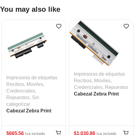
You may also like
Impresoras de etiquetas
Impresoras de etiquetas
Recibos, Moviles,
Recibos, Moviles,
Credenciales
,
Repuestos
Credenciales
,
Cabezal Zebra Print
Repuestos
,
Sin
Head110Xi4. 203 DPI
categorizar
Mod:ZEB-P1004230
Cabezal Zebra Print
Head ZT410
$
665,56
$
1.030,86
Iva incluido
Iva incluido