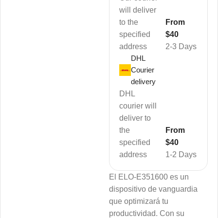
will deliver
to the
From
specified
$40
address
2-3 Days
DHL
Courier
delivery
DHL
courier will
deliver to
the
From
specified
$40
address
1-2 Days
El ELO-E351600 es un
dispositivo de vanguardia
que optimizará tu
productividad. Con su