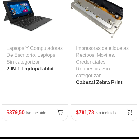
Laptops Y Computadoras
Impresoras de etiquetas
De Escritorio
,
Laptops
,
Recibos, Moviles,
Sin categorizar
Credenciales
,
2-IN-1 Laptop/Tablet
Repuestos
,
Sin
categorizar
Cabezal Zebra Print
Head ZM400
$
379,50
$
791,78
Iva incluido
Iva incluido