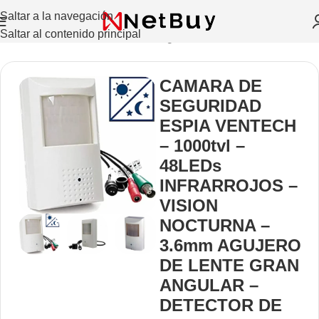
Saltar a la navegación
Saltar al contenido principal
Inicio
/
Audio Y Video
/
Cámaras Digitales
CAMARA DE
SEGURIDAD
ESPIA VENTECH
– 1000tvl –
48LEDs
INFRARROJOS –
VISION
NOCTURNA –
3.6mm AGUJERO
DE LENTE GRAN
ANGULAR –
DETECTOR DE