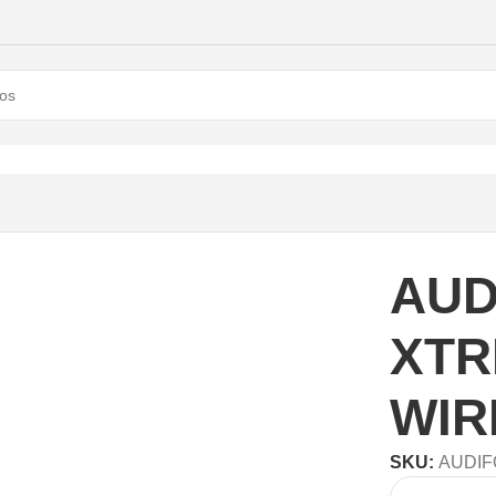
 XTREME KSM-150BL WIRELESS BLUE
AUD
XTR
WIR
SKU:
AUDIF