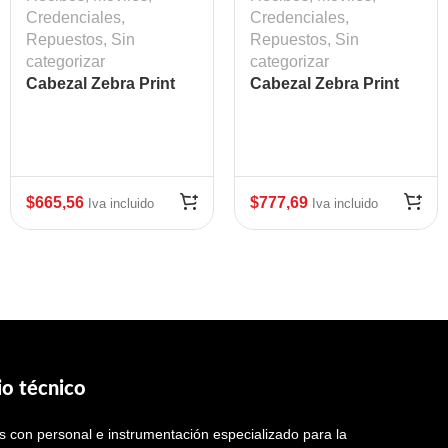
Credenciales
,
Credenciales
,
Repuestos
,
Sin
Repuestos
,
Sin
categorizar
categorizar
Cabezal Zebra Print
Cabezal Zebra Print
Head ZT410
Head ZT410, 300 DPI
$
665,56
$
777,69
Iva incluido
Iva incluido
io técnico
 con personal e instrumentación especializado para la