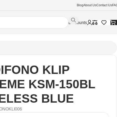
Blog
About Us
Contact Us
FA
Discounts
IFONO KLIP
EME KSM-150BL
ELESS BLUE
ONOKLI006