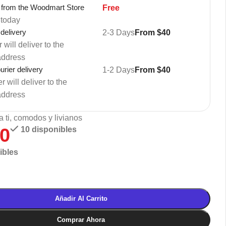
 from the Woodmart Store
Free
 today
 delivery
2-3 Days
From $40
 will deliver to the
address
rier delivery
1-2 Days
From $40
 will deliver to the
address
a ti, comodos y livianos
50
10 disponibles
ibles
Añadir Al Carrito
Comprar Ahora