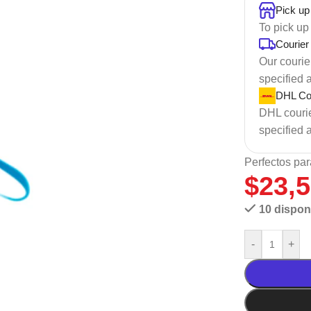
Pick up
To pick up
Courier
Our courier
specified 
DHL Cou
DHL courier
specified 
Perfectos par
$
23,
10 dispon
-
+