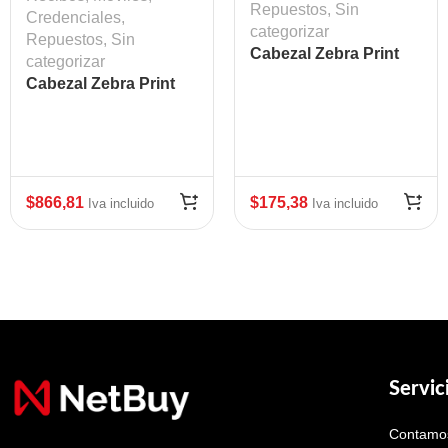
Repuestos
,
Sin
Credenciales
,
categorizar
Repuestos
,
Sin
Cabezal Zebra Print
categorizar
Head ZD420T ZD620T
Cabezal Zebra Print
203 dpi Mod: ZEB-
Head 203 DPI ZT610
P1080383-226
$
866,81
$
175,38
Iva incluido
Iva incluido
Servic
Contamos