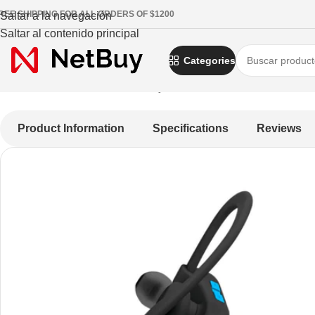
REE SHIPPING FOR ALL ORDERS OF $1200
Saltar a la navegación
Saltar al contenido principal
Categories
Inicio
/
Audio Y Video
/
Audífonos y auriculares
/
AUDIFONO KLIP
Product Information
Specifications
Reviews