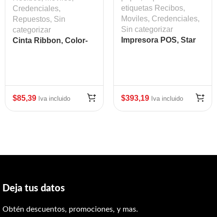
etiquetas Recibos,
Credenciales
,
Moviles, Credenciales
,
Repuestos
,
Sin
Sin categorizar
categorizar
Impresora POS, Star
Cinta Ribbon, Color-
micronics TSP100,
YMCKOK, 200 Images,
Termica, Negra USB
ZC300 Mod: ZEB-
800300-360LA
$
85,39
$
393,19
Iva incluido
Iva incluido
Deja tus datos
Obtén descuentos, promociones, y mas.