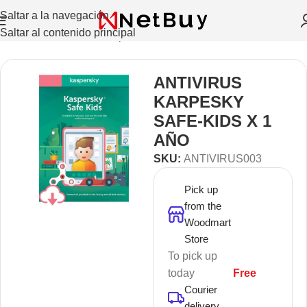
Saltar a la navegación
Saltar al contenido principal
Inicio
/
Licencias De Computo
ANTIVIRUS
KARPESKY
SAFE-KIDS X 1
AÑO
SKU:
ANTIVIRUS003
Pick up
from the
Woodmart
Store
To pick up
today
Free
Courier
delivery