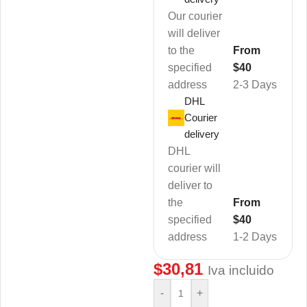
Our courier
will deliver
to the
From
specified
$40
address
2-3 Days
DHL
Courier
delivery
DHL
courier will
deliver to
the
From
specified
$40
address
1-2 Days
$
30,81
Iva incluido
-
+