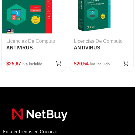
Licencias De Computo
Licencias De Computo
ANTIVIRUS
ANTIVIRUS
KARPESKY INTERNET
KARPESKY WINDOWS
SECURITY X 1 AÑO
PROTEGE X 1 AÑO
$
25,67
$
20,54
Iva incluido
Iva incluido
Encuentrenos en Cuenca: