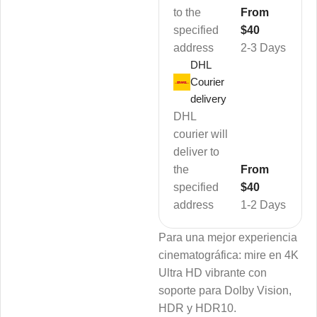
to the
From
specified
$40
address
2-3 Days
DHL
Courier
delivery
DHL
courier will
deliver to
the
From
specified
$40
address
1-2 Days
Para una mejor experiencia
cinematográfica: mire en 4K
Ultra HD vibrante con
soporte para Dolby Vision,
HDR y HDR10.