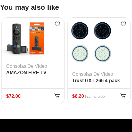
You may also like
Consolas De Video
AMAZON FIRE TV
Consolas De Video
STICK 4K
Trust GXT 266 4-pack
Thumb Grips for PS5
$
72,00
$
6,20
Iva incluido