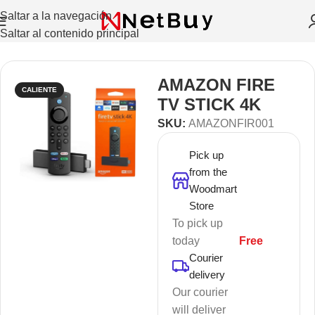
Saltar a la navegación
Saltar al contenido principal
Inicio
/
Consolas De Video
AMAZON FIRE
CALIENTE
TV STICK 4K
SKU:
AMAZONFIR001
Pick up
from the
Woodmart
Store
To pick up
today
Free
Courier
delivery
Our courier
will deliver