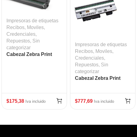
Impresoras de etiquetas
Recibos, Moviles,
Credenciales
,
Repuestos
,
Sin
Impresoras de etiquetas
categorizar
Recibos, Moviles,
Cabezal Zebra Print
Credenciales
,
Head ZD420T ZD620T
Repuestos
,
Sin
203 dpi Mod: ZEB-
categorizar
P1080383-226
Cabezal Zebra Print
Head ZT410, 300 DPI
$
175,38
$
777,69
Iva incluido
Iva incluido