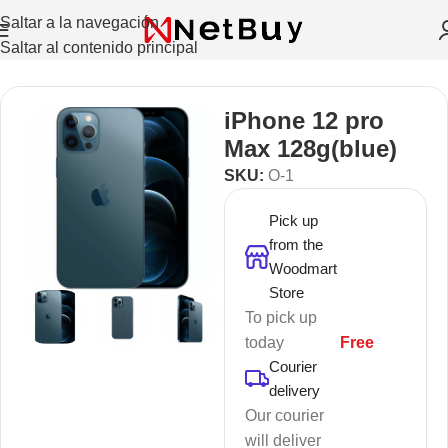
Saltar a la navegación
Saltar al contenido principal
Inicio
/
Celulares Y Tablets
/
Celulares
iPhone 12 pro
Max 128g(blue)
SKU:
O-1
Pick up
from the
Woodmart
Store
To pick up
today
Free
Courier
delivery
Our courier
will deliver