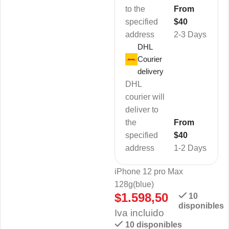
to the
From
specified
$40
address
2-3 Days
DHL
Courier
delivery
DHL
courier will
deliver to
the
From
specified
$40
address
1-2 Days
iPhone 12 pro Max
128g(blue)
$
1.598,50
10
disponibles
Iva incluido
10 disponibles