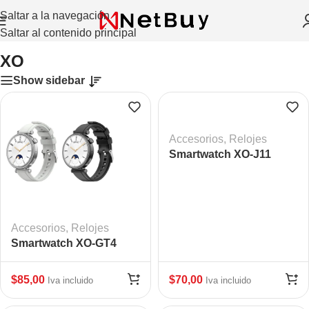
Saltar a la navegación
Saltar al contenido principal
Inicio
/
XO
XO
Show sidebar
Accesorios
,
Relojes
Smartwatch XO-J11
SMART SPORT WATCH
Accesorios
,
Relojes
Smartwatch XO-GT4
mini
$
85,00
$
70,00
Iva incluido
Iva incluido