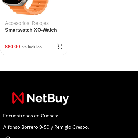
Accesorios
,
Relojes
Smartwatch XO-Watch
Ultra SPORT WATCH
$
80,00
Iva incluido
Encuentrenos en Cuenca:
Alfonso Borrero 3-50 y Remigio Crespo.